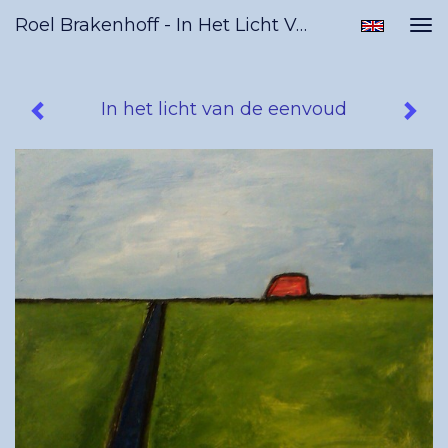
Roel Brakenhoff - In Het Licht Van De Eenvoud
Tog
nav
In het licht van de eenvoud