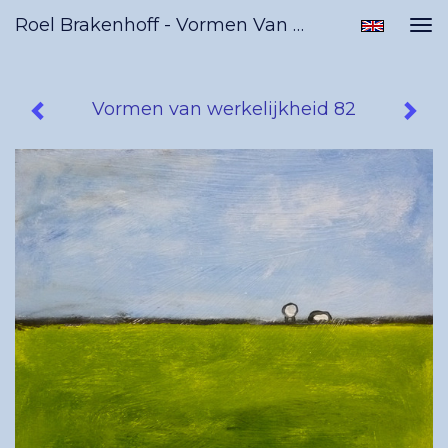
Roel Brakenhoff - Vormen Van Werkelijkheid 82
Tog
nav
Vormen van werkelijkheid 82