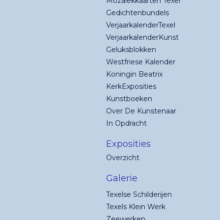
Mozaïekkaarten Texel
Gedichtenbundels
VerjaarkalenderTexel
VerjaarkalenderKunst
Geluksblokken
Westfriese Kalender
Koningin Beatrix
KerkExposities
Kunstboeken
Over De Kunstenaar
In Opdracht
Exposities
Overzicht
Galerie
Texelse Schilderijen
Texels Klein Werk
Zeewerken