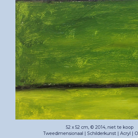
52 x 52 cm, © 2014, niet te koop
Tweedimensionaal | Schilderkunst | Acryl | 