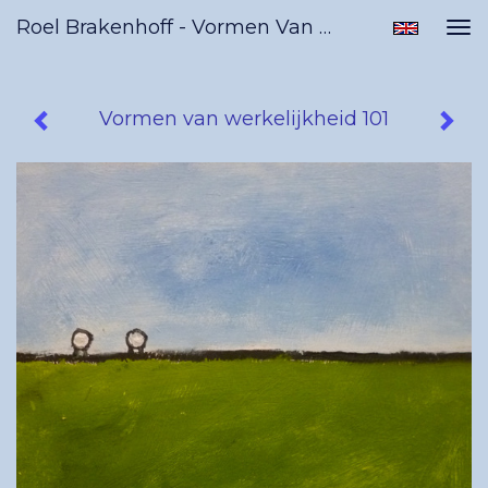
Roel Brakenhoff - Vormen Van Werkelijkheid 101
Tog
nav
Vormen van werkelijkheid 101