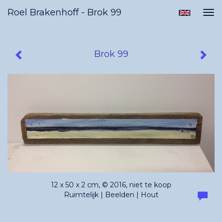
Roel Brakenhoff - Brok 99
Tog
nav
Brok 99
12 x 50 x 2 cm, © 2016, niet te koop
Ruimtelijk | Beelden | Hout