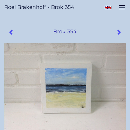
Roel Brakenhoff - Brok 354
Tog
nav
Brok 354