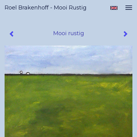
Roel Brakenhoff - Mooi Rustig
Tog
nav
Mooi rustig