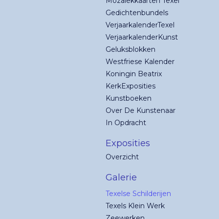
Mozaïekkaarten Texel
Gedichtenbundels
VerjaarkalenderTexel
VerjaarkalenderKunst
Geluksblokken
Westfriese Kalender
Koningin Beatrix
KerkExposities
Kunstboeken
Over De Kunstenaar
In Opdracht
Exposities
Overzicht
Galerie
Texelse Schilderijen
Texels Klein Werk
Zeewerken