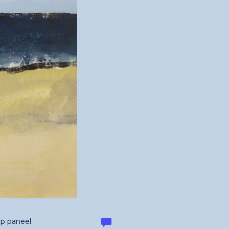
g
Op paneel