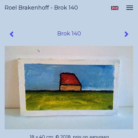
Roel Brakenhoff - Brok 140
Tog
nav
Brok 140
18 x 40 cm, © 2018, prijs op aanvraag