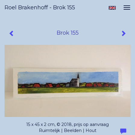
Roel Brakenhoff - Brok 155
Tog
nav
Brok 155
15 x 45 x 2 cm, © 2018, prijs op aanvraag
Ruimtelijk | Beelden | Hout