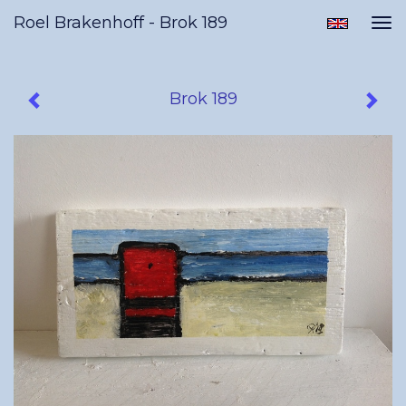
Roel Brakenhoff - Brok 189
Tog
nav
Brok 189