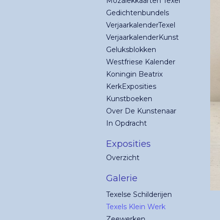
Mozaïekkaarten Texel
Gedichtenbundels
VerjaarkalenderTexel
VerjaarkalenderKunst
Geluksblokken
Westfriese Kalender
Koningin Beatrix
KerkExposities
Kunstboeken
Over De Kunstenaar
In Opdracht
Exposities
Overzicht
Galerie
Texelse Schilderijen
Texels Klein Werk
Zeewerken