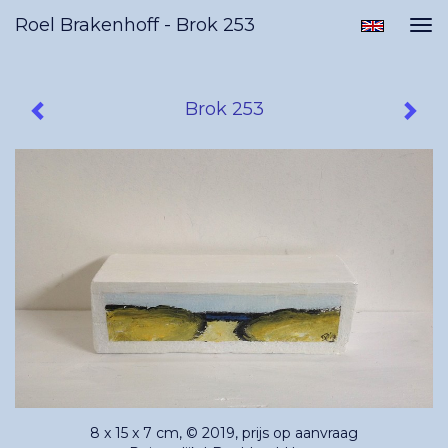
Roel Brakenhoff - Brok 253
Tog
nav
Brok 253
8 x 15 x 7 cm, © 2019, prijs op aanvraag