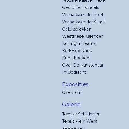
Mozaïekkaarten Texel
Gedichtenbundels
VerjaarkalenderTexel
VerjaarkalenderKunst
Geluksblokken
Westfriese Kalender
Koningin Beatrix
KerkExposities
Kunstboeken
Over De Kunstenaar
In Opdracht
Exposities
Overzicht
Galerie
Texelse Schilderijen
Texels Klein Werk
Zeewerken