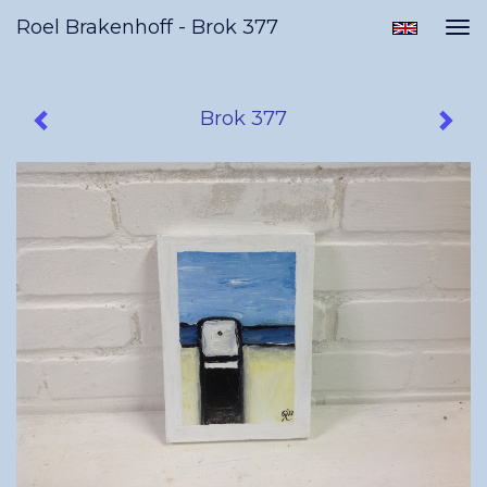
Roel Brakenhoff - Brok 377
Tog
nav
Brok 377