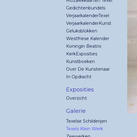
Mozaïekkaarten Texel
Gedichtenbundels
VerjaarkalenderTexel
VerjaarkalenderKunst
Geluksblokken
Westfriese Kalender
Koningin Beatrix
KerkExposities
Kunstboeken
Over De Kunstenaar
In Opdracht
Exposities
Overzicht
Galerie
Texelse Schilderijen
Texels Klein Werk
Zeewerken