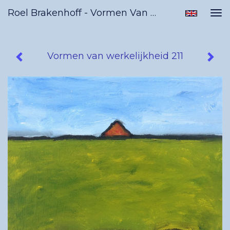
Roel Brakenhoff - Vormen Van Werkelijkheid 211
Tog
nav
Vormen van werkelijkheid 211