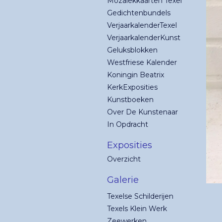
Mozaïekkaarten Texel
Gedichtenbundels
VerjaarkalenderTexel
VerjaarkalenderKunst
Geluksblokken
Westfriese Kalender
Koningin Beatrix
KerkExposities
Kunstboeken
Over De Kunstenaar
In Opdracht
Exposities
Overzicht
Galerie
Texelse Schilderijen
Texels Klein Werk
Zeewerken