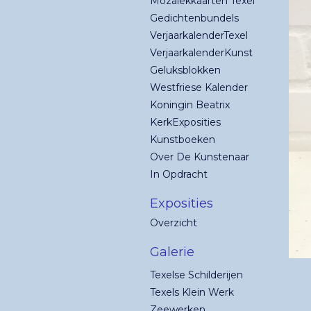
Mozaïekkaarten Texel
Gedichtenbundels
VerjaarkalenderTexel
VerjaarkalenderKunst
Geluksblokken
Westfriese Kalender
Koningin Beatrix
KerkExposities
Kunstboeken
Over De Kunstenaar
In Opdracht
Exposities
Overzicht
Galerie
Texelse Schilderijen
Texels Klein Werk
Zeewerken