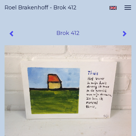
Roel Brakenhoff - Brok 412
Tog
nav
Brok 412