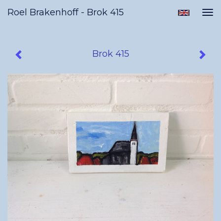
Roel Brakenhoff - Brok 415
Tog
nav
Brok 415