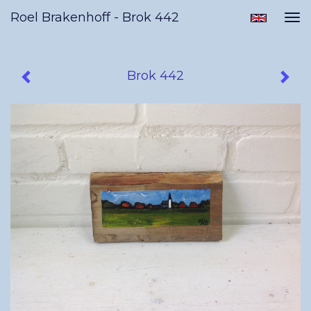
Roel Brakenhoff - Brok 442
Tog
nav
Brok 442