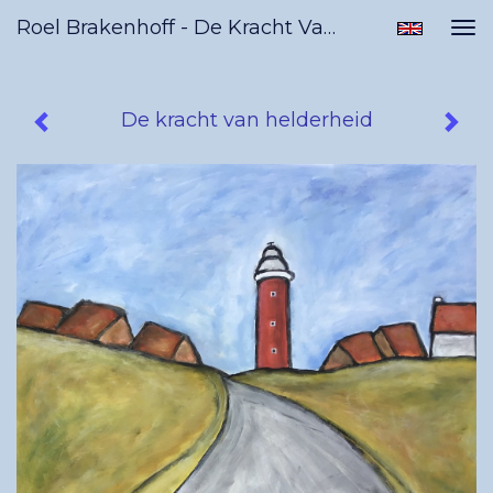
Roel Brakenhoff - De Kracht Van Helderheid
Tog
nav
De kracht van helderheid